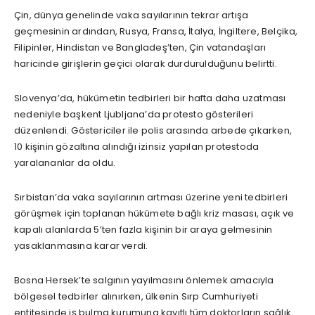
Çin, dünya genelinde vaka sayılarının tekrar artışa
geçmesinin ardından, Rusya, Fransa, İtalya, İngiltere, Belçika,
Filipinler, Hindistan ve Bangladeş’ten, Çin vatandaşları
haricinde girişlerin geçici olarak durdurulduğunu belirtti.
Slovenya’da, hükümetin tedbirleri bir hafta daha uzatması
nedeniyle başkent Ljubljana’da protesto gösterileri
düzenlendi. Göstericiler ile polis arasında arbede çıkarken,
10 kişinin gözaltına alındığı izinsiz yapılan protestoda
yaralananlar da oldu.
Sırbistan’da vaka sayılarının artması üzerine yeni tedbirleri
görüşmek için toplanan hükümete bağlı kriz masası, açık ve
kapalı alanlarda 5’ten fazla kişinin bir araya gelmesinin
yasaklanmasına karar verdi.
Bosna Hersek’te salgının yayılmasını önlemek amacıyla
bölgesel tedbirler alınırken, ülkenin Sırp Cumhuriyeti
entitesinde iş bulma kurumuna kayıtlı tüm doktorların sağlık