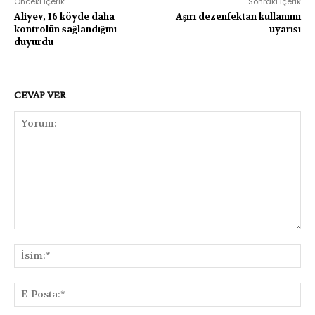
Önceki İçerik
Sonraki İçerik
Aliyev, 16 köyde daha
Aşırı dezenfektan kullanımı
kontrolün sağlandığını
uyarısı
duyurdu
CEVAP VER
Yorum:
İsi
E-
Pos