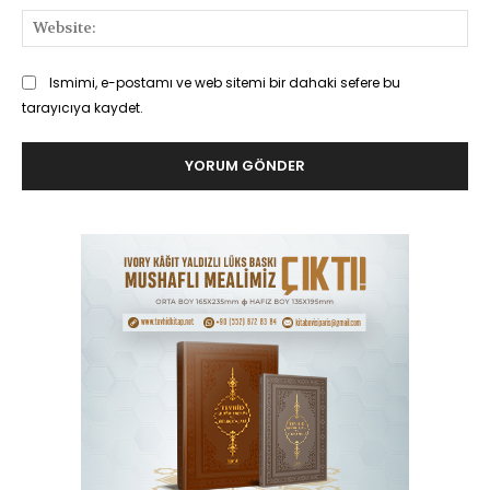
Web
Ismimi, e-postamı ve web sitemi bir dahaki sefere bu
tarayıcıya kaydet.