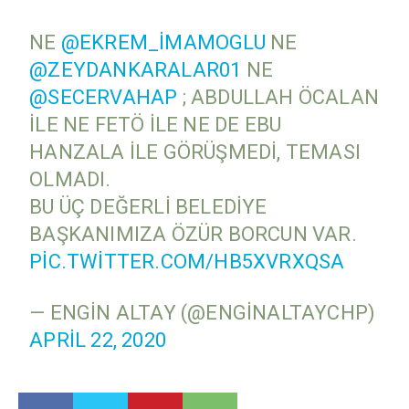
NE
@EKREM_IMAMOGLU
NE
@ZEYDANKARALAR01
NE
@SECERVAHAP
; ABDULLAH ÖCALAN
ILE NE FETÖ ILE NE DE EBU
HANZALA ILE GÖRÜŞMEDI, TEMASI
OLMADI.
BU ÜÇ DEĞERLI BELEDIYE
BAŞKANIMIZA ÖZÜR BORCUN VAR.
PIC.TWITTER.COM/HB5XVRXQSA
— ENGIN ALTAY (@ENGINALTAYCHP)
APRIL 22, 2020