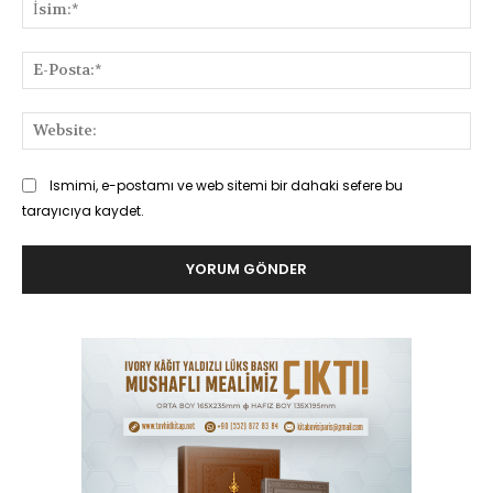
İsi
E-
Pos
Web
Ismimi, e-postamı ve web sitemi bir dahaki sefere bu
tarayıcıya kaydet.