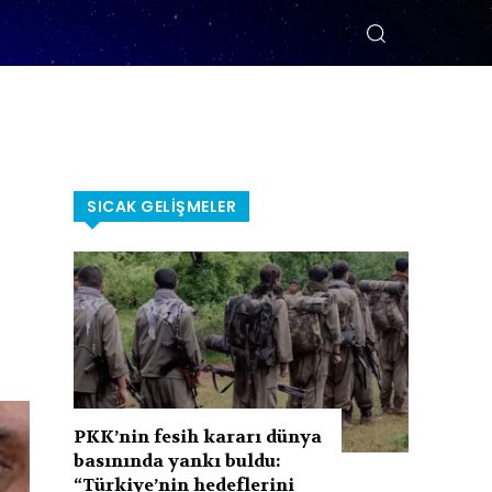
SICAK GELIŞMELER
PKK’nin fesih kararı dünya
basınında yankı buldu:
“Türkiye’nin hedeflerini