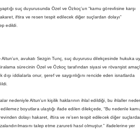
 yaptığı suç duyurusunda Özel ve Özkoç’un “kamu görevlisine karşı
karet, iftira ve resen tespit edilecek diğer suçlardan dolayı”
ep edildi.
re Altun’un, avukatı Sezgin Tunç, suç duyurusu dilekçesinde hukuka u
 kiralama sürecinin Özel ve Özkoç tarafından siyasi ve rövanşist amaçl
ek dışı iddialarla onur, şeref ve saygınlığını rencide eden isnatlarda
ldi.
ralar nedeniyle Altun’un kişilik haklarının ihlal edildiği, bu ihlaller nede
dilemez boyutlara ulaştığı ifade edilen dilekçede, “Bu nedenle kam
revinden dolayı hakaret, iftira ve re’sen tespit edilecek diğer suçlard
zalandırılmasını talep etme zarureti hasıl olmuştur.” ifadelerine yer