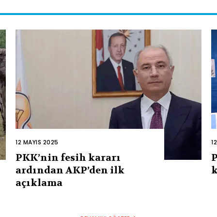
12 MAYIS 2025
1
PKK’nin fesih kararı
P
ardından AKP’den ilk
k
açıklama