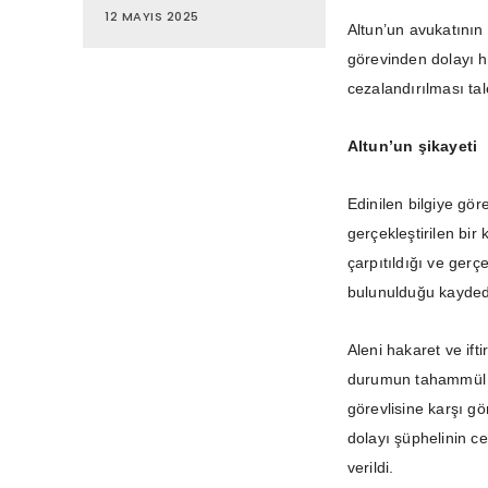
12 MAYIS 2025
Altun’un avukatının
görevinden dolayı ha
cezalandırılması tal
Altun’un şikayeti
Edinilen bilgiye gö
gerçekleştirilen bir
çarpıtıldığı ve gerç
bulunulduğu kaydedi
Aleni hakaret ve ifti
durumun tahammül e
görevlisine karşı gö
dolayı şüphelinin ce
verildi.