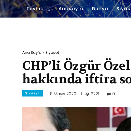
Tevhid
Anasayfa
Dünya
Siyas
Ana Sayfa
Siyaset
CHP’li Özgür Özel
hakkında iftira s
SIYASET
2221
8 Mayıs 2020
0