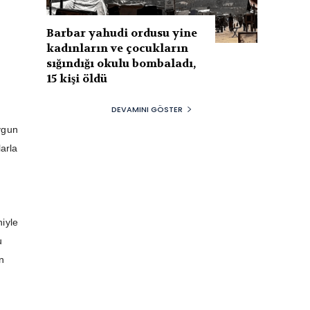
Barbar yahudi ordusu yine
kadınların ve çocukların
sığındığı okulu bombaladı,
15 kişi öldü
DEVAMINI GÖSTER
ygun
arla
niyle
u
an