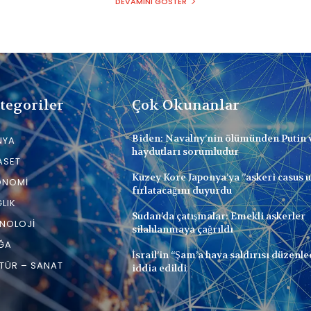
DEVAMINI GÖSTER
tegoriler
Çok Okunanlar
Biden: Navalny’nin ölümünden Putin 
NYA
haydutları sorumludur
ASET
Kuzey Kore Japonya’ya ”askeri casus 
ONOMI
fırlatacağını duyurdu
LIK
Sudan’da çatışmalar: Emekli askerler
NOLOJI
silahlanmaya çağrıldı
ĞA
İsrail’in “Şam’a hava saldırısı düzenle
TÜR – SANAT
iddia edildi