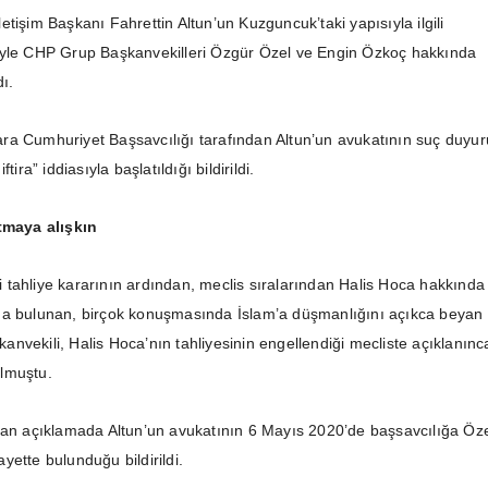
tişim Başkanı Fahrettin Altun’un Kuzguncuk’taki yapısıyla ilgili
iyle CHP Grup Başkanvekilleri Özgür Özel ve Engin Özkoç hakkında
ı.
ra Cumhuriyet Başsavcılığı tarafından Altun’un avukatının suç duyu
tira” iddiasıyla başlatıldığı bildirildi.
atmaya alışkın
tahliye kararının ardından, meclis sıralarından Halis Hoca hakkında
da bulunan, birçok konuşmasında İslam’a düşmanlığını açıkca beyan
nvekili, Halis Hoca’nın tahliyesinin engellendiği mecliste açıklanınc
 olmuştu.
lan açıklamada Altun’un avukatının 6 Mayıs 2020’de başsavcılığa Öze
ette bulunduğu bildirildi.