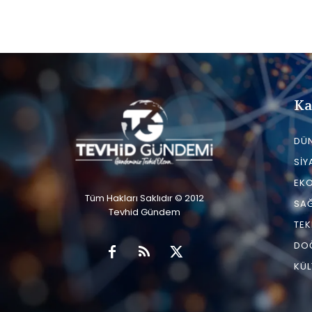
Ka
DÜ
SIY
EK
Tüm Hakları Saklıdır © 2012
SAĞ
Tevhid Gündem
TEK
DO
KÜL