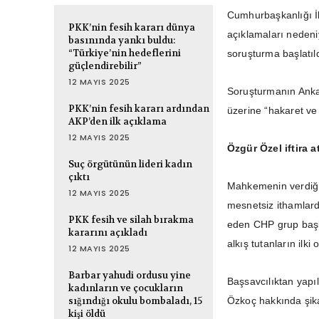
Cumhurbaşkanlığı İle
PKK’nin fesih kararı dünya
açıklamaları neden
basınında yankı buldu:
“Türkiye’nin hedeflerini
soruşturma başlatıld
güçlendirebilir”
12 MAYIS 2025
Soruşturmanın Anka
PKK’nin fesih kararı ardından
üzerine “hakaret ve if
AKP’den ilk açıklama
12 MAYIS 2025
Özgür Özel iftira 
Suç örgütünün lideri kadın
çıktı
Mahkemenin verdiği 
12 MAYIS 2025
mesnetsiz ithamlar
PKK fesih ve silah bırakma
eden CHP grup başka
kararını açıkladı
alkış tutanların ilki
12 MAYIS 2025
Barbar yahudi ordusu yine
Başsavcılıktan yapı
kadınların ve çocukların
sığındığı okulu bombaladı, 15
Özkoç hakkında şikay
kişi öldü