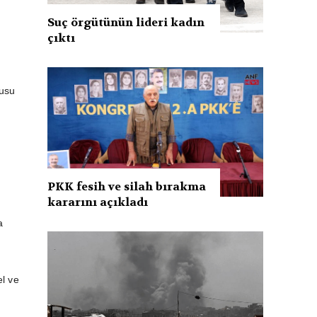
Suç örgütünün lideri kadın
çıktı
rusu
PKK fesih ve silah bırakma
kararını açıkladı
a
l ve