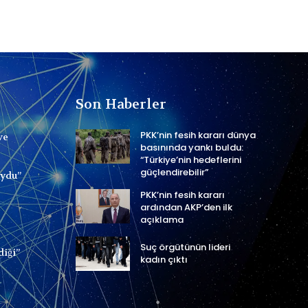
Son Haberler
PKK’nin fesih kararı dünya
ve
basınında yankı buldu:
“Türkiye’nin hedeflerini
güçlendirebilir”
uydu”
PKK’nin fesih kararı
ardından AKP’den ilk
açıklama
Suç örgütünün lideri
diği”
kadın çıktı