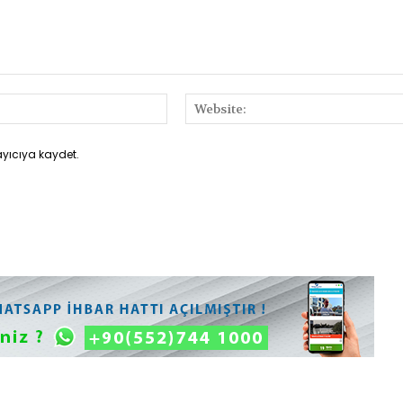
E-
Posta:*
ayıcıya kaydet.