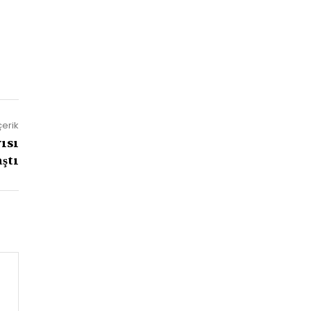
çerik
ısı
aştı