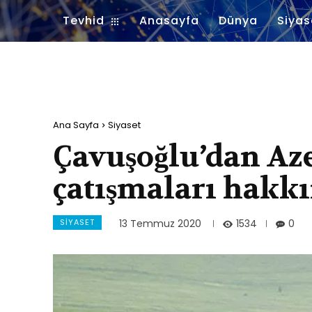
Tevhid
Anasayfa
Dünya
Siyas
Ana Sayfa
Siyaset
Çavuşoğlu’dan Az
çatışmaları hakkı
SIYASET
1534
13 Temmuz 2020
0