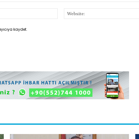
E-
Posta:*
ayıcıya kaydet.