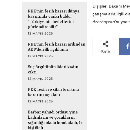
Dışişleri Bakanı M
PKK’nin fesih kararı dünya
çatışmalarla ilgili o
basınında yankı buldu:
“Türkiye’nin hedeflerini
Azerbaycan’ın yanı
güçlendirebilir”
12 MAYIS 2025
PKK’nin fesih kararı ardından
AKP’den ilk açıklama
Paylaş
12 MAYIS 2025
Suç örgütünün lideri kadın
çıktı
12 MAYIS 2025
PKK fesih ve silah bırakma
kararını açıkladı
12 MAYIS 2025
Barbar yahudi ordusu yine
kadınların ve çocukların
sığındığı okulu bombaladı, 15
kişi öldü