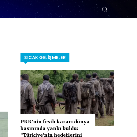
SICAK GELIŞMELER
PKK’nin fesih kararı dünya
basınında yankı buldu:
“Türkiye’nin hedeflerini