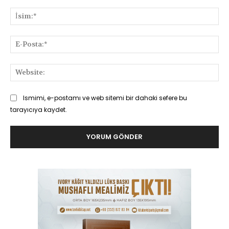
Yorum:
İsi
E-
Pos
Web
Ismimi, e-postamı ve web sitemi bir dahaki sefere bu
tarayıcıya kaydet.