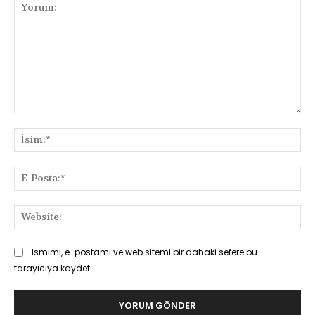
Yorum:
İsi
E-
Pos
Web
Ismimi, e-postamı ve web sitemi bir dahaki sefere bu
tarayıcıya kaydet.