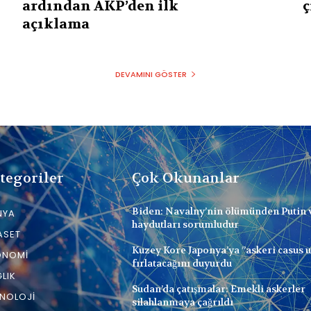
ardından AKP’den ilk
ç
açıklama
DEVAMINI GÖSTER
tegoriler
Çok Okunanlar
Biden: Navalny’nin ölümünden Putin 
NYA
haydutları sorumludur
ASET
Kuzey Kore Japonya’ya ”askeri casus 
ONOMI
fırlatacağını duyurdu
LIK
Sudan’da çatışmalar: Emekli askerler
NOLOJI
silahlanmaya çağrıldı