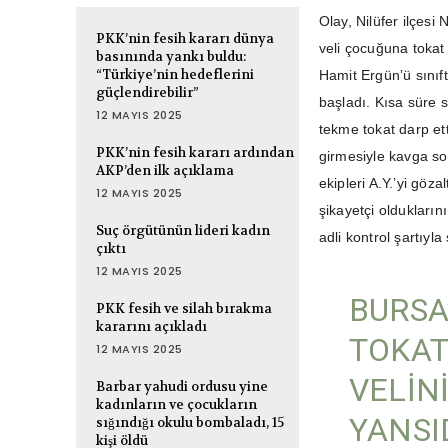
Olay, Nilüfer ilçesi
PKK’nin fesih kararı dünya
veli çocuğuna tokat 
basınında yankı buldu:
“Türkiye’nin hedeflerini
Hamit Ergün’ü sınıf
güçlendirebilir”
başladı. Kısa süre 
12 MAYIS 2025
tekme tokat darp et
PKK’nin fesih kararı ardından
girmesiyle kavga son
AKP’den ilk açıklama
ekipleri A.Y.’yi göz
12 MAYIS 2025
şikayetçi oldukların
Suç örgütünün lideri kadın
adli kontrol şartıyla
çıktı
12 MAYIS 2025
BURSA
PKK fesih ve silah bırakma
kararını açıkladı
TOKAT
12 MAYIS 2025
VELIN
Barbar yahudi ordusu yine
kadınların ve çocukların
YANSI
sığındığı okulu bombaladı, 15
kişi öldü