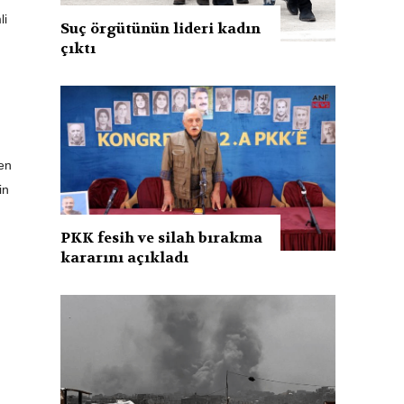
li
Suç örgütünün lideri kadın
çıktı
den
in
PKK fesih ve silah bırakma
kararını açıkladı