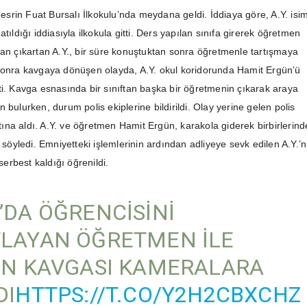
 Nesrin Fuat Bursalı İlkokulu’nda meydana geldi. İddiaya göre, A.Y. isim
atıldığı iddiasıyla ilkokula gitti. Ders yapılan sınıfa girerek öğretmen
tan çıkartan A.Y., bir süre konuştuktan sonra öğretmenle tartışmaya
sonra kavgaya dönüşen olayda, A.Y. okul koridorunda Hamit Ergün’ü
ti. Kavga esnasında bir sınıftan başka bir öğretmenin çıkarak araya
 bulurken, durum polis ekiplerine bildirildi. Olay yerine gelen polis
altına aldı. A.Y. ve öğretmen Hamit Ergün, karakola giderek birbirlerin
ı söyledi. Emniyetteki işlemlerinin ardından adliyeye sevk edilen A.Y.’n
 serbest kaldığı öğrenildi.
’DA ÖĞRENCISINI
LAYAN ÖĞRETMEN ILE
IN KAVGASI KAMERALARA
DI
HTTPS://T.CO/Y2H2CBXCHZ