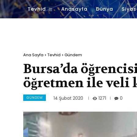
Tevhid
Anasayfa
Dünya
Siyas
Ana Sayfa
Tevhid
Gündem
Bursa’da öğrencis
öğretmen ile veli
GÜNDEM
1271
14 Şubat 2020
0