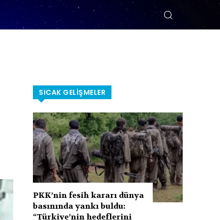
SICAK GELIŞMELER
PKK’nin fesih kararı dünya
basınında yankı buldu:
“Türkiye’nin hedeflerini