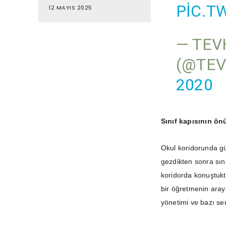
PIC.T
12 MAYIS 2025
— TEV
(@TE
2020
Sınıf kapısının önü
Okul koridorunda gü
gezdikten sonra sını
koridorda konuştukt
bir öğretmenin aray
yönetimi ve bazı sen