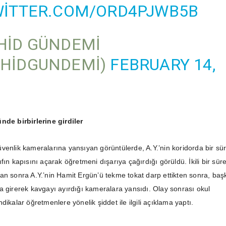
WITTER.COM/ORD4PJWB5B
HID GÜNDEMI
VHIDGUNDEMI)
FEBRUARY 14,
nde birbirlerine girdiler
venlik kameralarına yansıyan görüntülerde, A.Y.’nin koridorda bir sü
fın kapısını açarak öğretmeni dışarıya çağırdığı görüldü. İkili bir sür
an sonra A.Y.’nin Hamit Ergün’ü tekme tokat darp ettikten sonra, baş
a girerek kavgayı ayırdığı kameralara yansıdı. Olay sonrası okul
dikalar öğretmenlere yönelik şiddet ile ilgili açıklama yaptı.