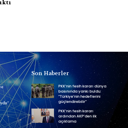
ıktı
Son Haberler
PKK’nin fesih kararı dünya
ve
basınında yankı buldu:
“Türkiye’nin hedeflerini
güçlendirebilir”
uydu”
PKK’nin fesih kararı
ardından AKP’den ilk
açıklama