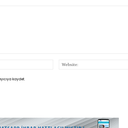
E-
Posta:*
ayıcıya kaydet.