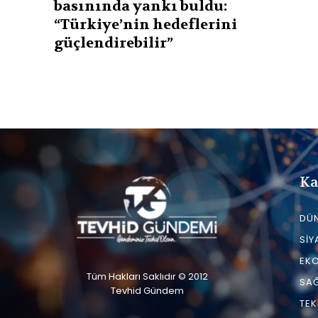
basınında yankı buldu:
“Türkiye’nin hedeflerini
güçlendirebilir”
Ka
DÜ
SIY
EK
Tüm Hakları Saklıdır © 2012
SAĞ
Tevhid Gündem
TEK