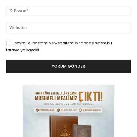
E-
Pos
Web
Ismimi, e-postamı ve web sitemi bir dahaki sefere bu
tarayıcıya kaydet.