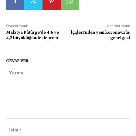
Önceki İçerik
Sonraki İçerik
Malatya Pütürge’de 4,6 ve
İçişleri’nden yeni koronavirüs
4,2 büyüklüğünde deprem
genelgesi
CEVAP VER
Yorum:
İsi