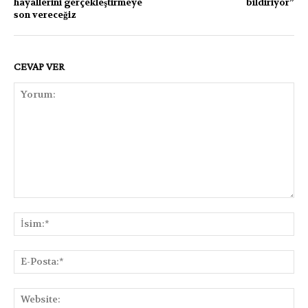
hayallerini gerçekleştirmeye
bildiriyor”
son vereceğiz
CEVAP VER
Yorum:
İsi
E-
Pos
Web