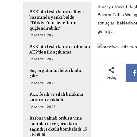
Brezilya Devlet Baş
PKK’nin fesih kararı dünya
Bakanı Fabio Wajngart
basınında yankı buldu:
“Türkiye’nin hedeflerini
sonuçları bekleniyo
güçlendirebilir”
gelmişti.
12 MAYIS 2025
PKK’nin fesih kararı ardından
AKP’den ilk açıklama
12 MAYIS 2025
Suç örgütünün lideri kadın
çıktı
Paylaş
12 MAYIS 2025
PKK fesih ve silah bırakma
kararını açıkladı
12 MAYIS 2025
Barbar yahudi ordusu yine
kadınların ve çocukların
sığındığı okulu bombaladı, 15
kişi öldü