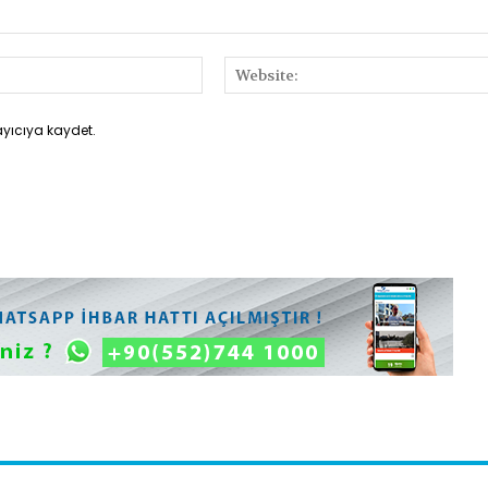
E-
Posta:*
ayıcıya kaydet.