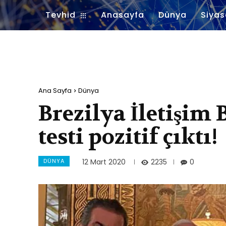
Tevhid
Anasayfa
Dünya
Siyas
Ana Sayfa
Dünya
Brezilya İletişim
testi pozitif çıktı!
DÜNYA
2235
12 Mart 2020
0