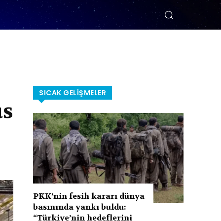
SICAK GELIŞMELER
üs
PKK’nin fesih kararı dünya
basınında yankı buldu:
“Türkiye’nin hedeflerini