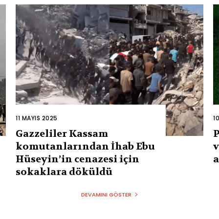
11 MAYIS 2025
1
Gazzeliler Kassam
P
komutanlarından İhab Ebu
v
Hüseyin’in cenazesi için
a
sokaklara döküldü
DEVAMINI GÖSTER