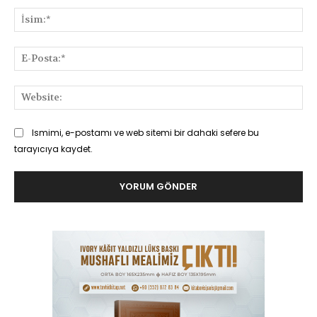
İsi
E-
Pos
Web
Ismimi, e-postamı ve web sitemi bir dahaki sefere bu
tarayıcıya kaydet.