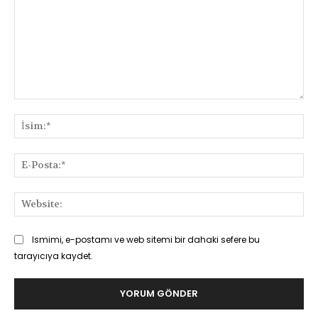
Yorum:
İsi
E-
Pos
Web
Ismimi, e-postamı ve web sitemi bir dahaki sefere bu
tarayıcıya kaydet.