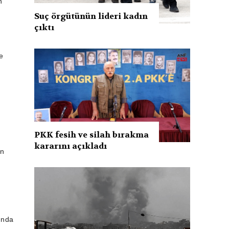
n
Suç örgütünün lideri kadın
çıktı
e
PKK fesih ve silah bırakma
kararını açıkladı
in
lında