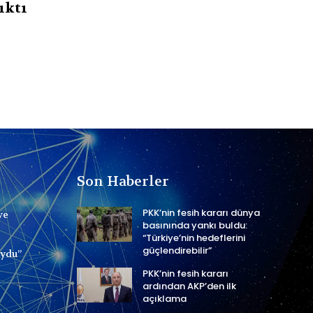
ıktı
Son Haberler
PKK’nin fesih kararı dünya
ve
basınında yankı buldu:
“Türkiye’nin hedeflerini
güçlendirebilir”
uydu”
PKK’nin fesih kararı
ardından AKP’den ilk
açıklama