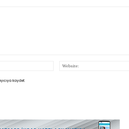
E-
Posta:*
ayıcıya kaydet.