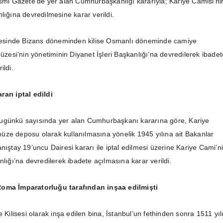
esmi Gazete’de yer alan Cumhurbaşkanlığı kararıyla; Kariye Camisi’ni
lığına devredilmesine karar verildi.
ilçesinde Bizans döneminden kilise Osmanlı döneminde camiye
Müzesi’nin yönetiminin Diyanet İşleri Başkanlığı’na devredilerek ibadet
ildi.
arı iptal edildi
ugünkü sayısında yer alan Cumhurbaşkanı kararına göre, Kariye
ze deposu olarak kullanılmasına yönelik 1945 yılına ait Bakanlar
nıştay 19’uncu Dairesi kararı ile iptal edilmesi üzerine Kariye Cami’n
nlığı’na devredilerek ibadete açılmasına karar verildi.
Roma İmparatorluğu tarafından inşaa edilmişti
e Kilisesi olarak inşa edilen bina, İstanbul’un fethinden sonra 1511 yı