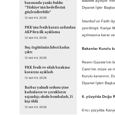
ibadete açılıyor. R
basınında yankı buldu:
“Türkiye’nin hedeflerini
Diyanet İşler Başkan
güçlendirebilir”
12 MAYIS 2025
İstanbul’un Fatih 
PKK’nin fesih kararı ardından
çevrilmişti. Kariye 
AKP’den ilk açıklama
açılmasına karar ver
12 MAYIS 2025
Suç örgütünün lideri kadın
Bakanlar Kurulu kar
çıktı
12 MAYIS 2025
Resmi Gazete’nin b
PKK fesih ve silah bırakma
Cami’nin müze ve mü
kararını açıkladı
Kurulu kararının, Da
12 MAYIS 2025
Diyanet İşleri Başka
Barbar yahudi ordusu yine
kadınların ve çocukların
sığındığı okulu bombaladı, 15
6. yüzyılda Doğu 
kişi öldü
12 MAYIS 2025
6’ncı yüzyılda Kariy