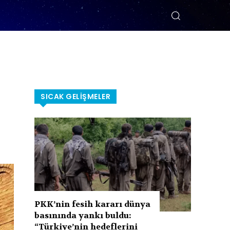
SICAK GELIŞMELER
PKK’nin fesih kararı dünya
basınında yankı buldu:
“Türkiye’nin hedeflerini