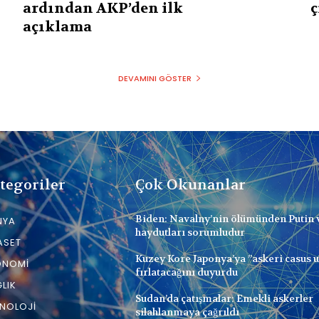
ardından AKP’den ilk
ç
açıklama
DEVAMINI GÖSTER
tegoriler
Çok Okunanlar
Biden: Navalny’nin ölümünden Putin 
NYA
haydutları sorumludur
ASET
Kuzey Kore Japonya’ya ”askeri casus 
ONOMI
fırlatacağını duyurdu
LIK
Sudan’da çatışmalar: Emekli askerler
NOLOJI
silahlanmaya çağrıldı