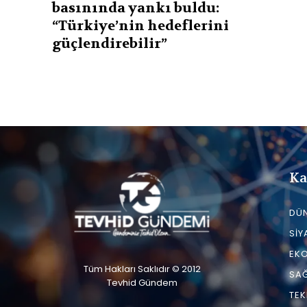
basınında yankı buldu:
“Türkiye’nin hedeflerini
güçlendirebilir”
Ka
DÜ
SIY
EK
Tüm Hakları Saklıdır © 2012
SAĞ
Tevhid Gündem
TEK