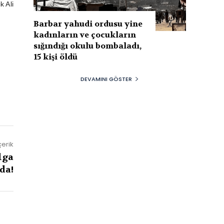
k Ali
Barbar yahudi ordusu yine
kadınların ve çocukların
sığındığı okulu bombaladı,
15 kişi öldü
DEVAMINI GÖSTER
çerik
lga
da!