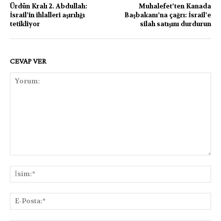
Ürdün Kralı 2. Abdullah:
Muhalefet’ten Kanada
İsrail’in ihlalleri aşırılığı
Başbakanı’na çağrı: İsrail’e
tetikliyor
silah satışını durdurun
CEVAP VER
Yorum:
İsi
E-
Pos