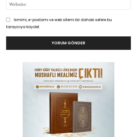
Web
Ismimi, e-postamı ve web sitemi bir dahaki sefere bu
tarayıcıya kaydet.