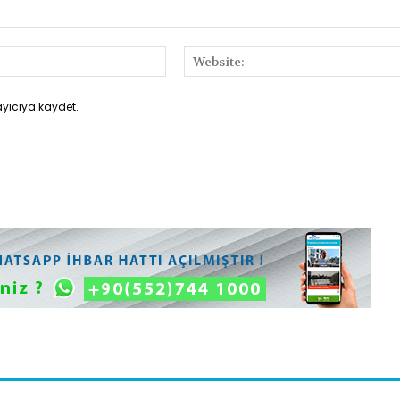
E-
Posta:*
ayıcıya kaydet.