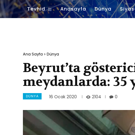
Tevhid
Anasayfa
Dünya
Siyas
Ana Sayfa
Dünya
Beyrut’ta gösteric
meydanlarda: 35 y
DÜNYA
2104
16 Ocak 2020
0