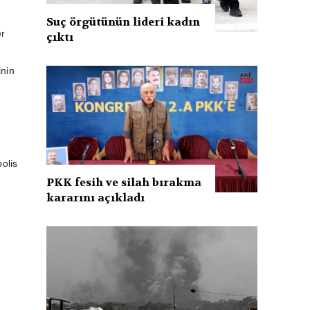
e
Suç örgütünün lideri kadın
er
çıktı
inin
olis
PKK fesih ve silah bırakma
kararını açıkladı