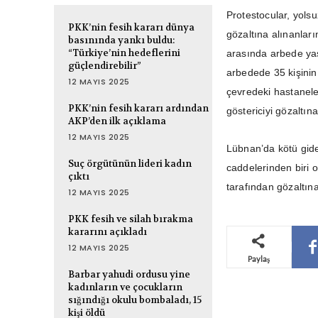
Protestocular, yolsu
PKK’nin fesih kararı dünya
gözaltına alınanları
basınında yankı buldu:
“Türkiye’nin hedeflerini
arasında arbede yaş
güçlendirebilir”
arbedede 35 kişinin 
12 MAYIS 2025
çevredeki hastaneler
PKK’nin fesih kararı ardından
göstericiyi gözaltına
AKP’den ilk açıklama
12 MAYIS 2025
Lübnan’da kötü gide
Suç örgütünün lideri kadın
caddelerinden biri 
çıktı
tarafından gözaltına
12 MAYIS 2025
PKK fesih ve silah bırakma
kararını açıkladı
12 MAYIS 2025
Paylaş
Barbar yahudi ordusu yine
kadınların ve çocukların
sığındığı okulu bombaladı, 15
kişi öldü