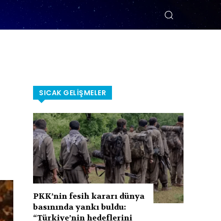
SICAK GELIŞMELER
PKK’nin fesih kararı dünya
basınında yankı buldu:
“Türkiye’nin hedeflerini