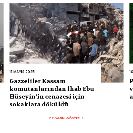
11 MAYIS 2025
1
Gazzeliler Kassam
P
komutanlarından İhab Ebu
v
Hüseyin’in cenazesi için
a
sokaklara döküldü
DEVAMINI GÖSTER