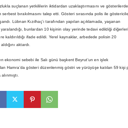
zlukla suçlanan yetkililerin iktidardan uzaklaştırmasını ve gösterilerd
n serbest bırakılmasını talep etti.
Gösteri sırasında polis ile göstericil
andı. Lübnan Kızılhaç’ı tarafından yapılan açıklamada, yaşanan
yaralandığı, bunlardan 10 kişinin olay yerinde tedavi edildiği diğerler
e kaldırıldığı ifade edildi. Yerel kaynaklar, arbedede polisin 20
 aldığını aktardı.
n ekonomi sebebi ile Salı günü başkent Beyrut’un en işlek
olan Hamra’da gösteri düzenlenmiş göstri ve yürüyüşe katılan 59 kişi p
 alınmıştı.