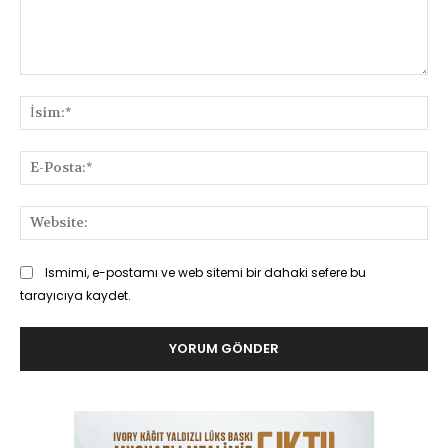
Yorum:
İsi
E-
Pos
Web
Ismimi, e-postamı ve web sitemi bir dahaki sefere bu
tarayıcıya kaydet.