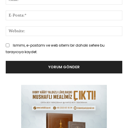
E-
Pos
Web
Ismimi, e-postamı ve web sitemi bir dahaki sefere bu
tarayıcıya kaydet.