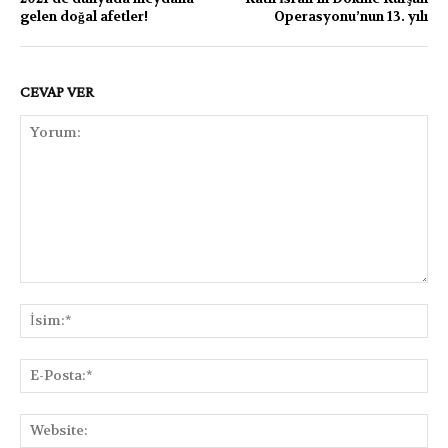
gelen doğal afetler!
Operasyonu’nun 13. yılı
CEVAP VER
Yorum:
İsi
E-
Pos
Web