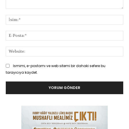
Yorum:
İsi
E-
Pos
Web
Ismimi, e-postamı ve web sitemi bir dahaki sefere bu
tarayıcıya kaydet.