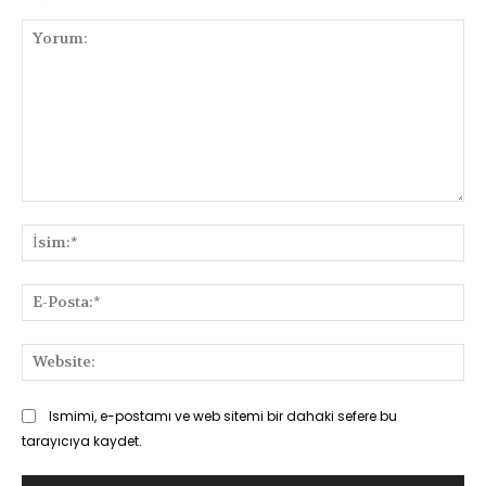
Yorum:
İsi
E-
Pos
Web
Ismimi, e-postamı ve web sitemi bir dahaki sefere bu
tarayıcıya kaydet.