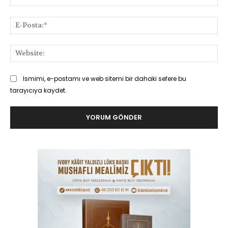
E-
Pos
Web
Ismimi, e-postamı ve web sitemi bir dahaki sefere bu
tarayıcıya kaydet.