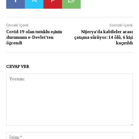
Önceki İçerik
Sonraki İçerik
Covid-19 olan tutuklu eşinin
Nijerya’da kabileler arası
durumunu e-Devlet’ten
çatışma sürüyor: 14 ölü, 6 kişi
öğrendi
kaçırıldı
CEVAP VER
Yorum:
İsi