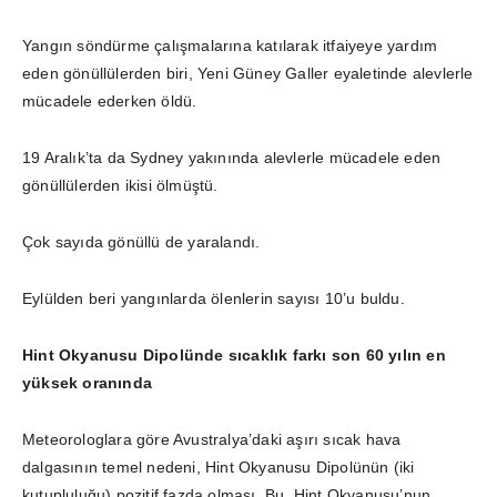
Yangın söndürme çalışmalarına katılarak itfaiyeye yardım
eden gönüllülerden biri, Yeni Güney Galler eyaletinde alevlerle
mücadele ederken öldü.
19 Aralık’ta da Sydney yakınında alevlerle mücadele eden
gönüllülerden ikisi ölmüştü.
Çok sayıda gönüllü de yaralandı.
Eylülden beri yangınlarda ölenlerin sayısı 10’u buldu.
Hint Okyanusu Dipolünde sıcaklık farkı son 60 yılın en
yüksek oranında
Meteorologlara göre Avustralya’daki aşırı sıcak hava
dalgasının temel nedeni, Hint Okyanusu Dipolünün (iki
kutupluluğu) pozitif fazda olması. Bu, Hint Okyanusu’nun