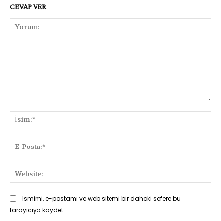
CEVAP VER
Yorum:
İsi
E-
Pos
Web
Ismimi, e-postamı ve web sitemi bir dahaki sefere bu
tarayıcıya kaydet.