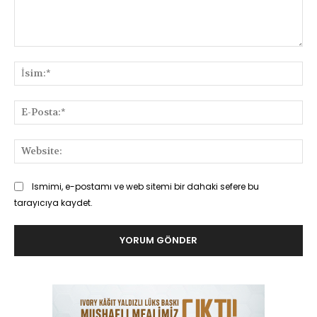
Yorum:
İsi
E-
Pos
Web
Ismimi, e-postamı ve web sitemi bir dahaki sefere bu
tarayıcıya kaydet.