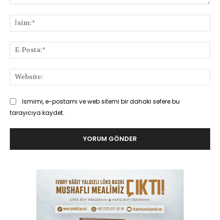
Yorum:
İsi
E-
Pos
Web
Ismimi, e-postamı ve web sitemi bir dahaki sefere bu
tarayıcıya kaydet.