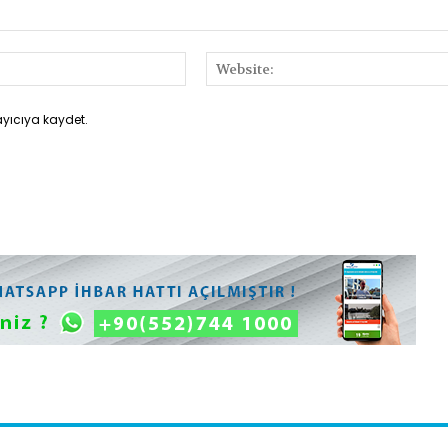
E-
Posta:*
ayıcıya kaydet.