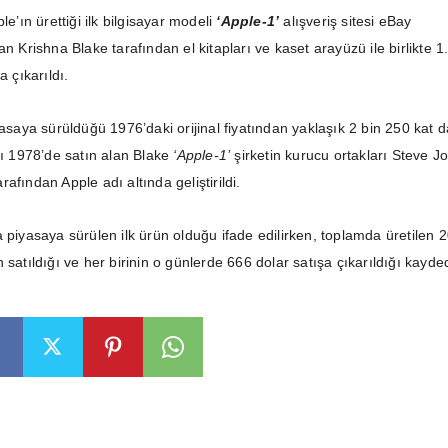
le’ın ürettiği ilk bilgisayar modeli
‘Apple-1’
alışveriş sitesi eBay
an Krishna Blake tarafından el kitapları ve kaset arayüzü ile birlikte 1
şa çıkarıldı.
yasaya sürüldüğü 1976’daki orijinal fiyatından yaklaşık 2 bin 250 kat 
rı 1978’de satın alan Blake
‘Apple-1’
şirketin kurucu ortakları Steve J
afından Apple adı altında geliştirildi.
 piyasaya sürülen ilk ürün olduğu ifade edilirken, toplamda üretilen 
 satıldığı ve her birinin o günlerde 666 dolar satışa çıkarıldığı kayded