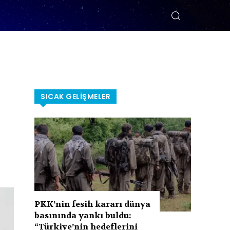
SICAK GELIŞMELER
PKK’nin fesih kararı dünya
basınında yankı buldu:
“Türkiye’nin hedeflerini