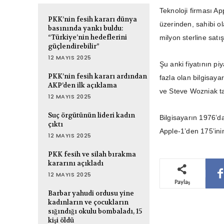
Teknoloji firması App
PKK’nin fesih kararı dünya
üzerinden, sahibi ol
basınında yankı buldu:
“Türkiye’nin hedeflerini
milyon sterline satı
güçlendirebilir”
12 MAYIS 2025
Şu anki fiyatının pi
PKK’nin fesih kararı ardından
fazla olan bilgisaya
AKP’den ilk açıklama
ve Steve Wozniak tar
12 MAYIS 2025
Suç örgütünün lideri kadın
Bilgisayarın 1976’da
çıktı
Apple-1’den 175’inin
12 MAYIS 2025
PKK fesih ve silah bırakma
kararını açıkladı
12 MAYIS 2025
Paylaş
Barbar yahudi ordusu yine
kadınların ve çocukların
sığındığı okulu bombaladı, 15
kişi öldü