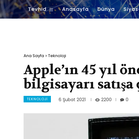
Tevhid
Anasayfa
Dünya
Siyas
Ana Sayfa
Teknoloji
Apple’ın 45 yıl önc
bilgisayarı satışa 
TEKNOLOJI
2200
6 Şubat 2021
0