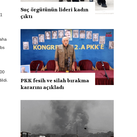
Suç örgütünün lideri kadın
.1
çıktı
daha
obs
200
PKK fesih ve silah bırakma
ildi.
kararını açıkladı