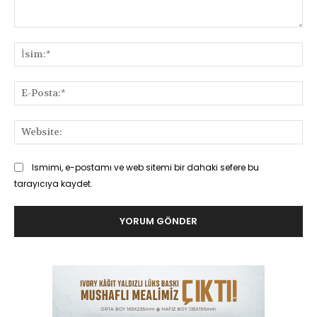
Yorum:
İsi
E-
Pos
Web
Ismimi, e-postamı ve web sitemi bir dahaki sefere bu
tarayıcıya kaydet.