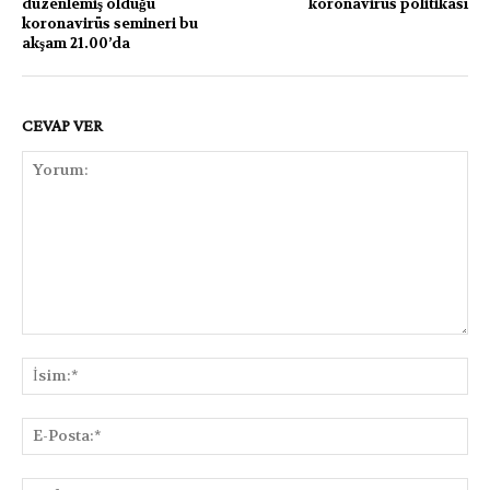
düzenlemiş olduğu
koronavirüs politikası
koronavirüs semineri bu
akşam 21.00’da
CEVAP VER
Yorum:
İsi
E-
Pos
Web