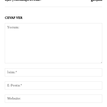
CEVAP VER
Yorum:
İsi
E-
Pos
Web