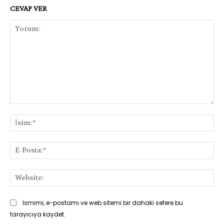
CEVAP VER
Yorum:
İsi
E-
Pos
Web
Ismimi, e-postamı ve web sitemi bir dahaki sefere bu
tarayıcıya kaydet.