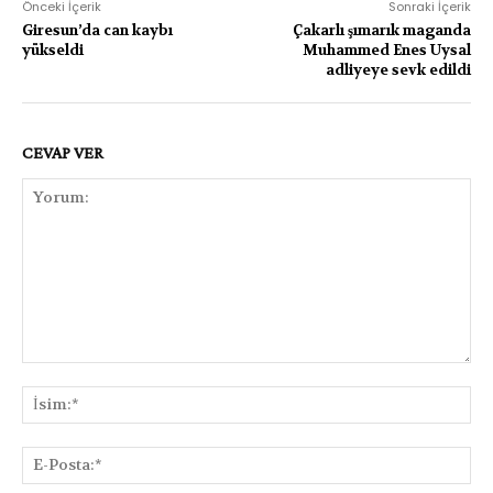
Önceki İçerik
Sonraki İçerik
Giresun’da can kaybı
Çakarlı şımarık maganda
yükseldi
Muhammed Enes Uysal
adliyeye sevk edildi
CEVAP VER
Yorum:
İsi
E-
Pos