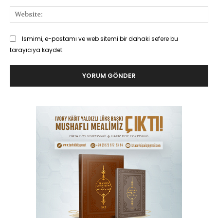
Web
Ismimi, e-postamı ve web sitemi bir dahaki sefere bu
tarayıcıya kaydet.