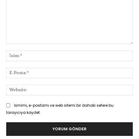
Yorum:
İsi
E-
Pos
Web
Ismimi, e-postamı ve web sitemi bir dahaki sefere bu
tarayıcıya kaydet.