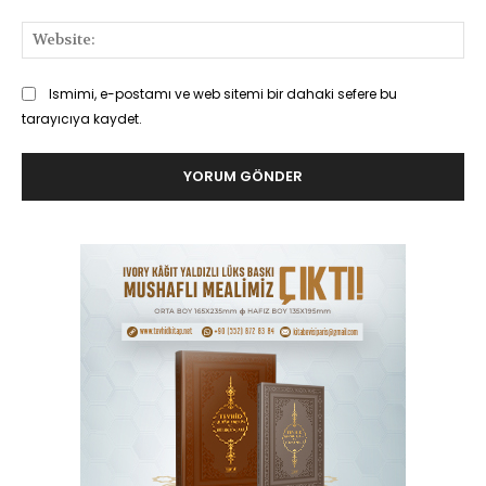
Web
Ismimi, e-postamı ve web sitemi bir dahaki sefere bu
tarayıcıya kaydet.