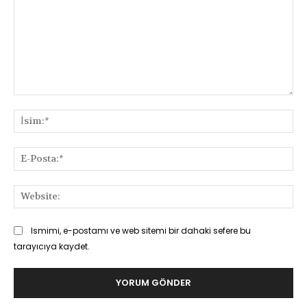
Yorum:
İsi
E-
Pos
Web
Ismimi, e-postamı ve web sitemi bir dahaki sefere bu
tarayıcıya kaydet.