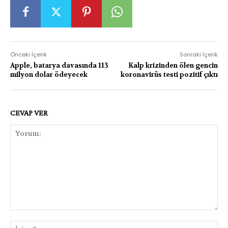
Önceki İçerik
Sonraki İçerik
Apple, batarya davasında 113
Kalp krizinden ölen gencin
milyon dolar ödeyecek
koronavirüs testi pozitif çıktı
CEVAP VER
Yorum:
İsi