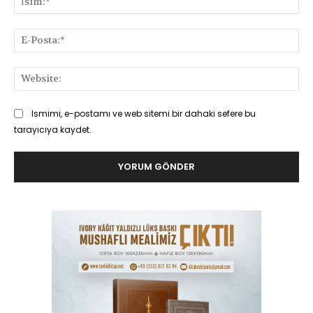
E-
Pos
Web
Ismimi, e-postamı ve web sitemi bir dahaki sefere bu
tarayıcıya kaydet.