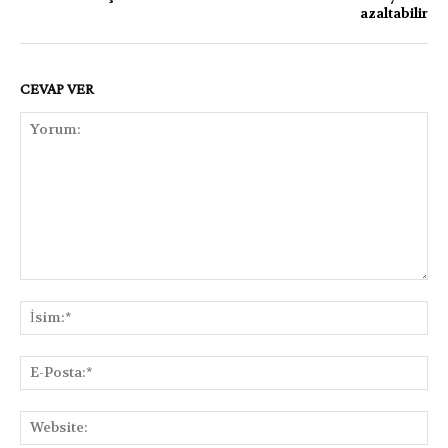
azaltabilir
CEVAP VER
Yorum:
İsi
E-
Pos
Web