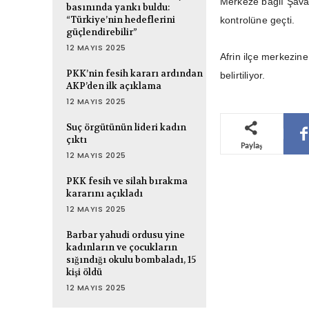
Merkeze bağlı Şavar
basınında yankı buldu:
“Türkiye’nin hedeflerini
kontrolüne geçti.
güçlendirebilir”
12 MAYIS 2025
Afrin ilçe merkezin
PKK’nin fesih kararı ardından
belirtiliyor.
AKP’den ilk açıklama
12 MAYIS 2025
Suç örgütünün lideri kadın
çıktı
Paylaş
12 MAYIS 2025
PKK fesih ve silah bırakma
kararını açıkladı
12 MAYIS 2025
Barbar yahudi ordusu yine
kadınların ve çocukların
sığındığı okulu bombaladı, 15
kişi öldü
12 MAYIS 2025