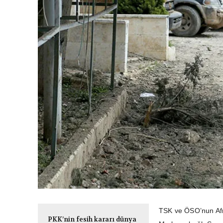
TSK ve ÖSO’nun Afrin
PKK’nin fesih kararı dünya