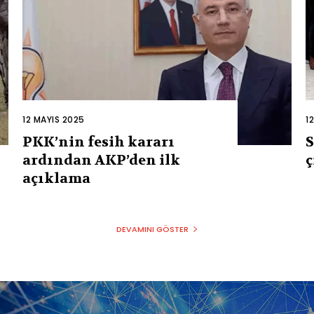
12 MAYIS 2025
1
PKK’nin fesih kararı
S
ardından AKP’den ilk
ç
açıklama
DEVAMINI GÖSTER