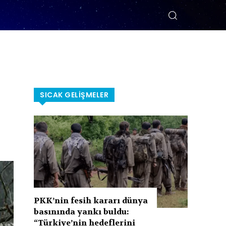
SICAK GELIŞMELER
PKK’nin fesih kararı dünya
basınında yankı buldu:
“Türkiye’nin hedeflerini