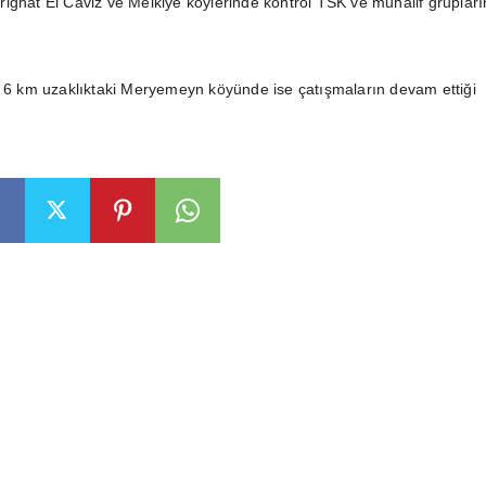
ighat El Caviz ve Melkiye köylerinde kontrol TSK ve muhalif grupları
e 6 km uzaklıktaki Meryemeyn köyünde ise çatışmaların devam ettiği