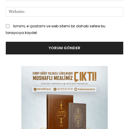
Web
Ismimi, e-postamı ve web sitemi bir dahaki sefere bu
tarayıcıya kaydet.