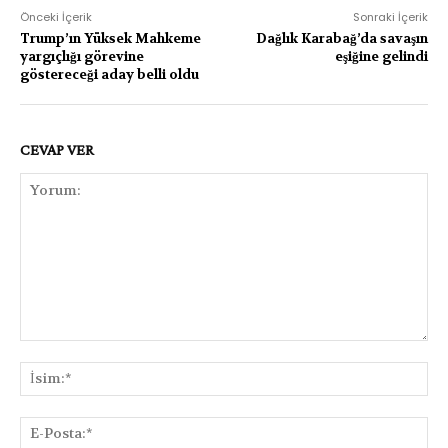
Önceki İçerik
Sonraki İçerik
Trump’ın Yüksek Mahkeme
Dağlık Karabağ’da savaşın
yargıçlığı görevine
eşiğine gelindi
göstereceği aday belli oldu
CEVAP VER
Yorum:
İsi
E-
Pos