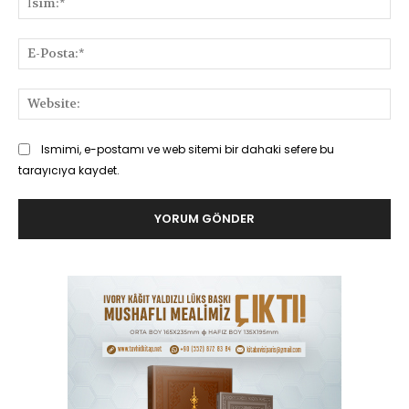
E-
Pos
Web
Ismimi, e-postamı ve web sitemi bir dahaki sefere bu
tarayıcıya kaydet.