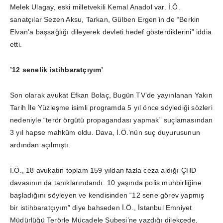
Melek Ulagay, eski milletvekili Kemal Anadol var. İ.Ö.
sanatçılar Sezen Aksu, Tarkan, Gülben Ergen’in de “Berkin
Elvan’a başsağlığı dileyerek devleti hedef gösterdiklerini” iddia
etti.
’12 senelik istihbaratçıyım’
Son olarak avukat Efkan Bolaç, Bugün TV’de yayınlanan Yakın
Tarih İle Yüzleşme isimli programda 5 yıl önce söylediği sözleri
nedeniyle “terör örgütü propagandası yapmak” suçlamasından
3 yıl hapse mahkûm oldu. Dava, İ.Ö.’nün suç duyurusunun
ardından açılmıştı.
İ.Ö., 18 avukatın toplam 159 yıldan fazla ceza aldığı ÇHD
davasının da tanıklarındandı. 10 yaşında polis muhbirliğine
başladığını söyleyen ve kendisinden “12 sene görev yapmış
bir istihbaratçıyım” diye bahseden İ.Ö., İstanbul Emniyet
Müdürlüğü Terörle Mücadele Şubesi’ne yazdığı dilekçede,