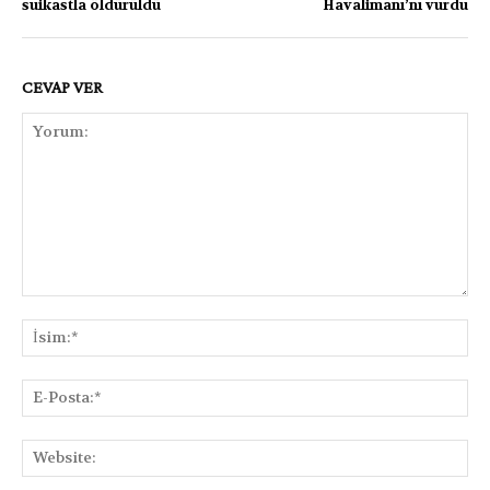
suikastla öldürüldü
Havalimanı’nı vurdu
CEVAP VER
Yorum:
İsi
E-
Pos
Web