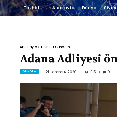
Tevhid
Anasayfa
Dünya
Siyas
Ana Sayfa
Tevhid
Gündem
Adana Adliyesi ön
GÜNDEM
1315
21 Temmuz 2020
0