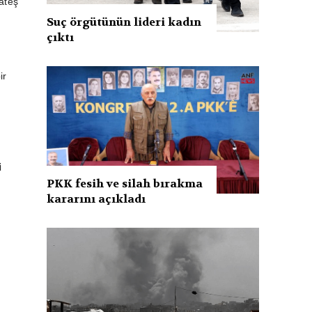
ateş
Suç örgütünün lideri kadın
çıktı
ir
i
PKK fesih ve silah bırakma
kararını açıkladı