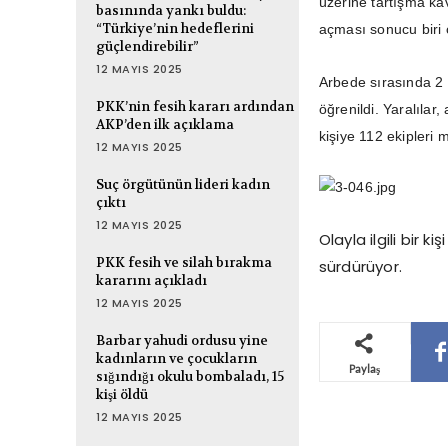
üzerine tartışma ka
basınında yankı buldu:
“Türkiye’nin hedeflerini
açması sonucu biri 
güçlendirebilir”
12 MAYIS 2025
Arbede sırasında 2 
PKK’nin fesih kararı ardından
öğrenildi. Yaralılar
AKP’den ilk açıklama
kişiye 112 ekipleri 
12 MAYIS 2025
Suç örgütünün lideri kadın
çıktı
12 MAYIS 2025
Olayla ilgili bir k
PKK fesih ve silah bırakma
sürdürüyor.
kararını açıkladı
12 MAYIS 2025
Barbar yahudi ordusu yine
kadınların ve çocukların
Paylaş
sığındığı okulu bombaladı, 15
kişi öldü
12 MAYIS 2025