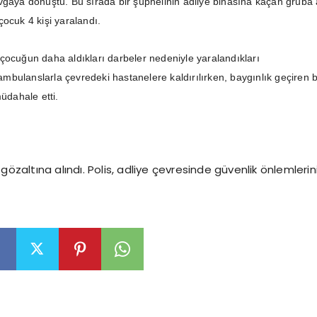
vgaya dönüştü. Bu sırada bir şüphelinin adliye binasına kaçan gruba 
çocuk 4 kişi yaralandı.
çocuğun daha aldıkları darbeler nedeniyle yaralandıkları
, ambulanslarla çevredeki hastanelere kaldırılırken, baygınlık geçiren b
müdahale etti.
işi gözaltına alındı. Polis, adliye çevresinde güvenlik önlemlerin