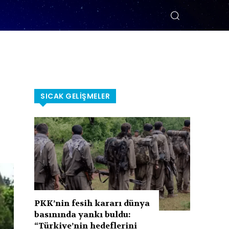
SICAK GELIŞMELER
PKK’nin fesih kararı dünya
basınında yankı buldu:
“Türkiye’nin hedeflerini