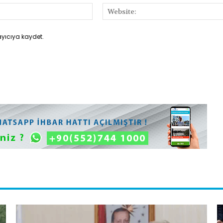
E-
Posta:*
ayıcıya kaydet.