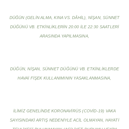
DÜĞÜN (GELIN ALMA, KINA VS. DÂHIL), NIŞAN, SÜNNET
DÜĞÜNÜ VB. ETKINLIKLERIN 20:00 ILE 22:30 SAATLERI
ARASINDA YAPILMASINA,
DÜĞÜN, NIŞAN, SÜNNET DÜĞÜNÜ VB. ETKINLIKLERDE
HAVAI FIŞEK KULLANIMININ YASAKLANMASINA,
İLIMIZ GENELINDE KORONAVIRÜS (COVID-19) VAKA
SAYISINDAKI ARTIŞ NEDENIYLE ACIL OLMAYAN, HAYATI