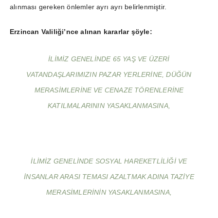
alınması gereken önlemler ayrı ayrı belirlenmiştir.
Erzincan Valiliği’nce alınan kararlar şöyle:
İLIMIZ GENELINDE 65 YAŞ VE ÜZERI
VATANDAŞLARIMIZIN PAZAR YERLERINE, DÜĞÜN
MERASIMLERINE VE CENAZE TÖRENLERINE
KATILMALARININ YASAKLANMASINA,
İLIMIZ GENELINDE SOSYAL HAREKETLILIĞI VE
INSANLAR ARASI TEMASI AZALTMAK ADINA TAZIYE
MERASIMLERININ YASAKLANMASINA,