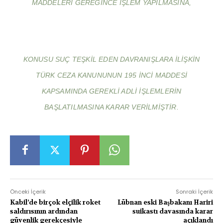
MADDELERI GEREĞINCE IŞLEM YAPILMASINA,
KONUSU SUÇ TEŞKIL EDEN DAVRANIŞLARA ILIŞKIN
TÜRK CEZA KANUNUNUN 195 INCI MADDESI
KAPSAMINDA GEREKLI ADLI IŞLEMLERIN
BAŞLATILMASINA KARAR VERILMIŞTIR.
Önceki İçerik
Sonraki İçerik
Kabil’de birçok elçilik roket
Lübnan eski Başbakanı Hariri
saldırısının ardından
suikastı davasında karar
güvenlik gerekçesiyle
açıklandı