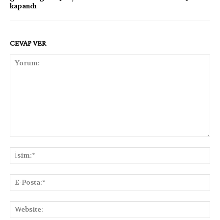
kapandı
CEVAP VER
Yorum:
İsi
E-
Pos
Web