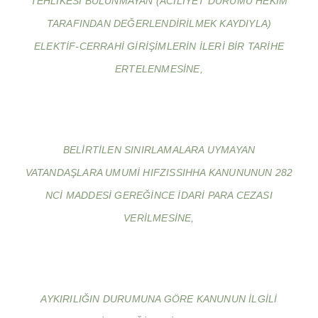
TEHLIKESI BULUNMAYAN (ACILIYET DURUMU HEKIM
TARAFINDAN DEĞERLENDIRILMEK KAYDIYLA)
ELEKTIF-CERRAHI GIRIŞIMLERIN ILERI BIR TARIHE
ERTELENMESINE,
BELIRTILEN SINIRLAMALARA UYMAYAN
VATANDAŞLARA UMUMI HIFZISSIHHA KANUNUNUN 282
NCI MADDESI GEREĞINCE IDARI PARA CEZASI
VERILMESINE,
AYKIRILIĞIN DURUMUNA GÖRE KANUNUN ILGILI