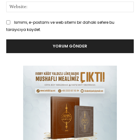
Web
Ismimi, e-postamı ve web sitemi bir dahaki sefere bu
tarayıcıya kaydet.