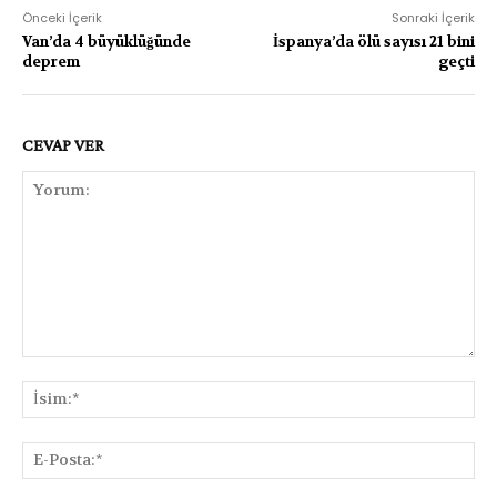
Önceki İçerik
Sonraki İçerik
Van’da 4 büyüklüğünde
İspanya’da ölü sayısı 21 bini
deprem
geçti
CEVAP VER
Yorum:
İsi
E-
Pos