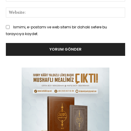
Pos
Web
Ismimi, e-postamı ve web sitemi bir dahaki sefere bu
tarayıcıya kaydet.