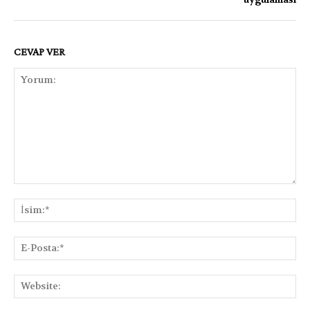
CEVAP VER
Yorum:
İsi
E-
Pos
Web