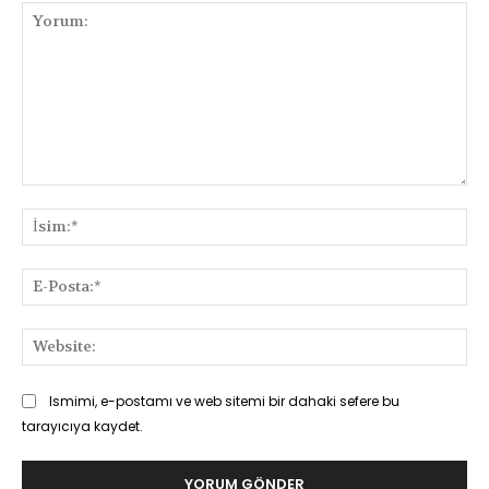
Yorum:
İsi
E-
Pos
Web
Ismimi, e-postamı ve web sitemi bir dahaki sefere bu
tarayıcıya kaydet.