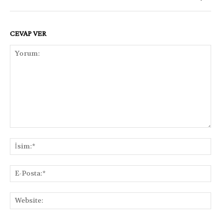
CEVAP VER
Yorum:
İsi
E-
Pos
Web