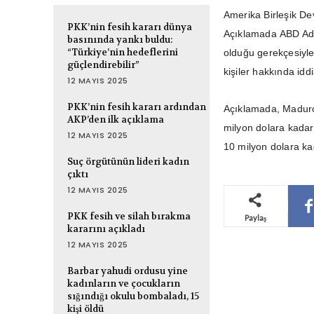
Amerika Birleşik Dev
PKK’nin fesih kararı dünya
Açıklamada ABD Adal
basınında yankı buldu:
“Türkiye’nin hedeflerini
olduğu gerekçesiyle
güçlendirebilir”
kişiler hakkında iddi
12 MAYIS 2025
PKK’nin fesih kararı ardından
Açıklamada, Maduro’
AKP’den ilk açıklama
milyon dolara kadar,
12 MAYIS 2025
10 milyon dolara ka
Suç örgütünün lideri kadın
çıktı
12 MAYIS 2025
PKK fesih ve silah bırakma
Paylaş
kararını açıkladı
12 MAYIS 2025
Barbar yahudi ordusu yine
kadınların ve çocukların
sığındığı okulu bombaladı, 15
kişi öldü