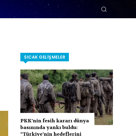
SICAK GELIŞMELER
PKK’nin fesih kararı dünya
basınında yankı buldu:
“Türkiye’nin hedeflerini