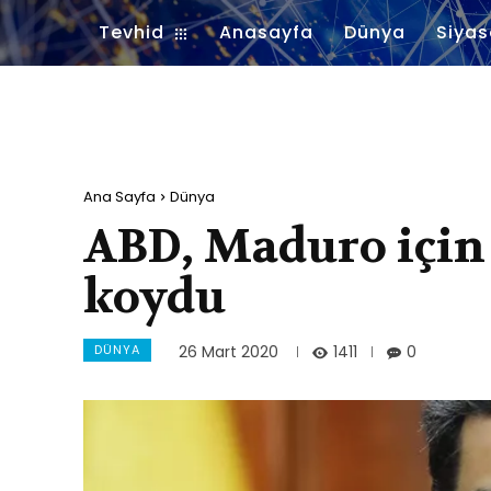
Tevhid
Anasayfa
Dünya
Siyas
Ana Sayfa
Dünya
ABD, Maduro için 
koydu
DÜNYA
1411
26 Mart 2020
0