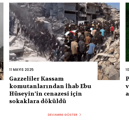
11 MAYIS 2025
1
Gazzeliler Kassam
P
komutanlarından İhab Ebu
v
Hüseyin’in cenazesi için
a
sokaklara döküldü
DEVAMINI GÖSTER