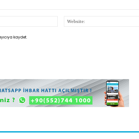
E-
Posta:*
ayıcıya kaydet.