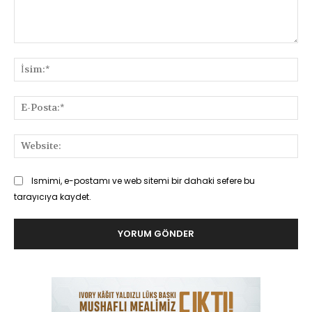
Yorum:
İsi
E-
Pos
Web
Ismimi, e-postamı ve web sitemi bir dahaki sefere bu
tarayıcıya kaydet.