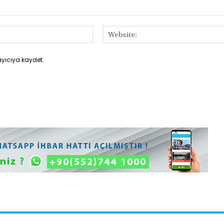
E-
Posta:*
ayıcıya kaydet.