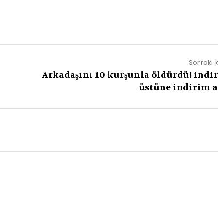
Sonraki İ
Arkadaşını 10 kurşunla öldürdü! indi
üstüne indirim a