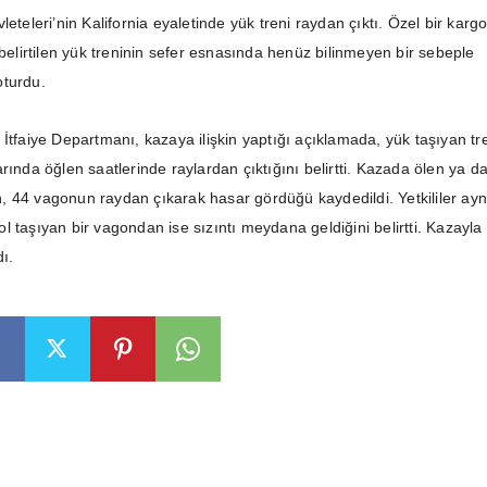
leteleri’nin Kalifornia eyaletinde yük treni raydan çıktı. Özel bir karg
 belirtilen yük treninin sefer esnasında henüz bilinmeyen bir sebeple
oturdu.
İtfaiye Departmanı, kazaya ilişkin yaptığı açıklamada, yük taşıyan tr
rında öğlen saatlerinde raylardan çıktığını belirtti. Kazada ölen ya d
 44 vagonun raydan çıkarak hasar gördüğü kaydedildi. Yetkililer ayn
 taşıyan bir vagondan ise sızıntı meydana geldiğini belirtti. Kazayla il
ı.