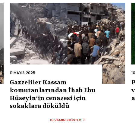
11 MAYIS 2025
1
Gazzeliler Kassam
P
komutanlarından İhab Ebu
v
Hüseyin’in cenazesi için
a
sokaklara döküldü
DEVAMINI GÖSTER