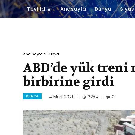
Tevhid
Anasayfa
Dünya
Siyas
Ana Sayfa
Dünya
ABD’de yük treni 
birbirine girdi
DÜNYA
2254
4 Mart 2021
0