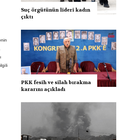
o
Suç örgütünün lideri kadın
çıktı
enin
a
ı
gili
PKK fesih ve silah bırakma
kararını açıkladı