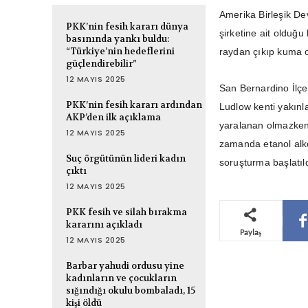
Amerika Birleşik Dev
PKK’nin fesih kararı dünya
şirketine ait olduğu
basınında yankı buldu:
“Türkiye’nin hedeflerini
raydan çıkıp kuma 
güçlendirebilir”
12 MAYIS 2025
San Bernardino İlçe 
PKK’nin fesih kararı ardından
Ludlow kenti yakınla
AKP’den ilk açıklama
yaralanan olmazken,
12 MAYIS 2025
zamanda etanol alkol
Suç örgütünün lideri kadın
soruşturma başlatıld
çıktı
12 MAYIS 2025
PKK fesih ve silah bırakma
kararını açıkladı
Paylaş
12 MAYIS 2025
Barbar yahudi ordusu yine
kadınların ve çocukların
sığındığı okulu bombaladı, 15
kişi öldü