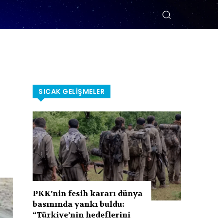
SICAK GELIŞMELER
PKK’nin fesih kararı dünya
basınında yankı buldu:
“Türkiye’nin hedeflerini