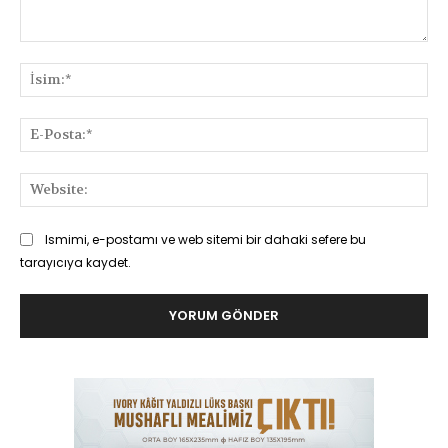
Yorum:
İsi
E-
Pos
Web
Ismimi, e-postamı ve web sitemi bir dahaki sefere bu
tarayıcıya kaydet.